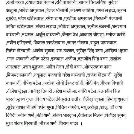
,रूबी गरचा ,दयालदास बजाज ,रवि वाधवानी ,सागर चितलगिया ,मुकेश
आहूजा ,भावेश अग्रवाल ,हेतल भोजानी ,लक्ष्मण लाहिया ,गगन लड्ढा, सूरज
बुधदेव, महेश खंडेलवाल ,रमेश डागा ,प्रतीक अग्रवाल ,गिरधानी पंजवानी
अमित खंडेलवाल ,संजय लड्ढा ,लोकेश अग्रवाल, सुनील उबरनी ,घनश्याम
वाधवानी ,नथमल ,अर्जुन वाधवानी ,जैनाम वैध ,आकाश चोपड़ा, मनोज करंडे
,नवीन हरिहरणों, विकास खण्डेलवाल ,सागर गोलछा ,राहुल जयसवाल,
नितेश मोटवानी ,आशीष शुक्ला ,राम ठक्कर, सुरेंद्र सिंह बग्गा ,आदित्य भूतड़ा
,गगन धरुवानी अमित पटेल ,इकबाल अजीज ,दलजीत सिंह बग्गा ,सशांक
अग्रवाल ,पराग बुद्धजन ,अमीन मेनन ,सैबी बग्गा ,ओमप्रकाश डागा
,विजयलालवानी ,नंदूलाल पंजवानी नरेश वाधवानी ,राजेश मोटवानी ,सुरेश
ककवानी, दीपेश पटेल ,अशोक सोनी ईश्वर सोनी, मोदी वैद ,दीपक विधानी
,नीलेश मूंदड़ा ,नागेंद्र तिवारी ,नरेश माखीजा, कांति पटेल ,रतनदीप सिंह
भारत ,भूषण गुप्ता ,विजय पटेल ,विक्रांत राठौर ,शैलेंद्र शुक्ला ,हिमांशु शुक्ला
,सुरेश वाशवानी हर्ष वर्धन गुप्ता ,नितिन नागदेव, मधु अरोड़ा ,शालू, डॉ जया
दिवेदी ,नवीन शर्मा ,बंटी शर्मा ,संजय भारद्वाज ,देवीलाल मिलन ,विजेंद्र सुमन,
मुथा शंकर त्रिपाठी ,नीरज शर्मा ,चिराग यादव ।