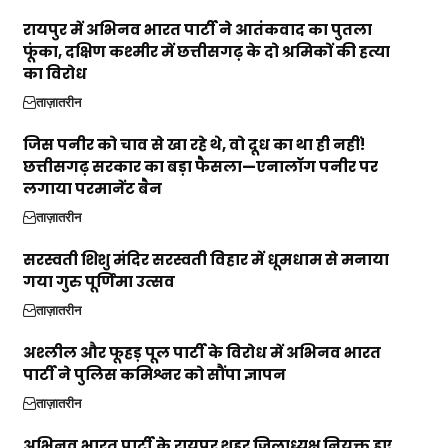
रायपुर में अभिनव भारत पार्टी ने आतंकवाद का पुतला
फूंका, दक्षिण कश्मीर में छत्तीसगढ़ के दो श्रमिकों की हत्या
का विरोध
ताज़ातरीन
जिस पनीर को चाव से खा रहे थे, वो दूध का था ही नहीं!
छत्तीसगढ़ सरकार का बड़ा फैसला—एनालॉग पनीर पर
लगाया परमानेंट बैन
ताज़ातरीन
सरस्वती शिशु मंदिर सरस्वती विहार में धूमधाम से मनाया
गया गुरु पूर्णिमा उत्सव
ताज़ातरीन
अश्लील और फूहड़ पूल पार्टी के विरोध में अभिनव भारत
पार्टी ने पुलिस कमिश्नर को सौंपा ज्ञापन
ताज़ातरीन
अभिनव भारत पार्टी के रायपुर शहर जिलाध्यक्ष नियुक्त हुए