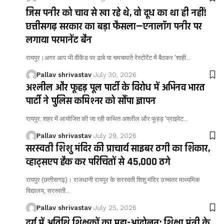
जिस पनीर को चाव से खा रहे थे, वो दूध का था ही नहीं!
छत्तीसगढ़ सरकार का बड़ा फैसला—एनालॉग पनीर पर
लगाया परमानेंट बैन
रायपुर।अगर आप भी वीकेंड पर ढाबे या चमचमाते रेस्टोरेंट में बैठकर 'शाही…
Pallav shrivastav
July 30, 2026
अश्लील और फूहड़ पूल पार्टी के विरोध में अभिनव भारत
पार्टी ने पुलिस कमिश्नर को सौंपा ज्ञापन
रायपुर: शहर में आयोजित की जा रही कथित अश्लील और फूहड़ 'प्राइवेट…
Pallav shrivastav
July 29, 2026
सरस्वती शिशु मंदिर की प्राचार्य साइबर ठगी का शिकार,
व्हाट्सएप हैक कर परिचितों से ₹45,000 ठगे
रायपुर (छत्तीसगढ़)। राजधानी रायपुर के सरस्वती शिशु मंदिर उच्चतर माध्यमिक
विद्यालय, सरस्वती…
Pallav shrivastav
July 25, 2026
दुर्ग में अतिथि शिक्षकों का महा-आंदोलन: शिक्षा मंत्री के