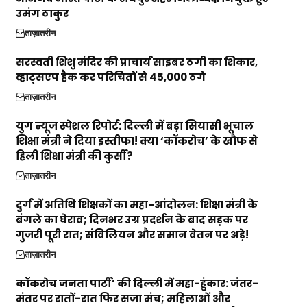
उमंग ठाकुर
ताज़ातरीन
सरस्वती शिशु मंदिर की प्राचार्य साइबर ठगी का शिकार,
व्हाट्सएप हैक कर परिचितों से ₹45,000 ठगे
ताज़ातरीन
युग न्यूज स्पेशल रिपोर्ट: दिल्ली में बड़ा सियासी भूचाल
शिक्षा मंत्री ने दिया इस्तीफा! क्या ‘कॉकरोच’ के खौफ से
हिली शिक्षा मंत्री की कुर्सी?
ताज़ातरीन
दुर्ग में अतिथि शिक्षकों का महा-आंदोलन: शिक्षा मंत्री के
बंगले का घेराव; दिनभर उग्र प्रदर्शन के बाद सड़क पर
गुजरी पूरी रात; संविलियन और समान वेतन पर अड़े!
ताज़ातरीन
कॉकरोच जनता पार्टी’ की दिल्ली में महा-हुंकार: जंतर-
मंतर पर रातों-रात फिर सजा मंच; महिलाओं और