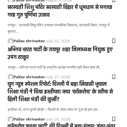
Pallav shrivastav
August 3, 2026
सरस्वती शिशु मंदिर सरस्वती विहार में धूमधाम से मनाया
गया गुरु पूर्णिमा उत्सव
रायपुर। सरस्वती शिशु मंदिर उच्चतर माध्यमिक विद्यालय, सरस्वती विहार, रायपुर में
बुधवार,…
Pallav shrivastav
July 30, 2026
अभिनव भारत पार्टी के रायपुर शहर जिलाध्यक्ष नियुक्त हुए
उमंग ठाकुर
रायपुर। अभिनव भारत पार्टी के राष्ट्रीय अध्यक्ष माननीय श्री चेतन शर्मा जी…
Pallav shrivastav
July 27, 2026
युग न्यूज स्पेशल रिपोर्ट: दिल्ली में बड़ा सियासी भूचाल
शिक्षा मंत्री ने दिया इस्तीफा! क्या ‘कॉकरोच’ के खौफ से
हिली शिक्षा मंत्री की कुर्सी?
इस्तीफा दो, वरना कुर्सी छोड़ो!’—दिल्ली के जंतर-मंतर पर गूंज रहे इस एक…
Pallav shrivastav
July 25, 2026
कॉकरोच जनता पार्टी’ की दिल्ली में महा-हुंकार: जंतर-मंतर