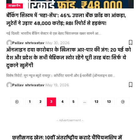
ताज़ातरीन
बैंकिंग सिस्टम में ‘महा-सेंध’: 46% उछला बैंक फ्रॉड का आंकड़ा,
लुटेरों ने उड़ाए ₹48,000 करोड़; RBI रिपोर्ट से हड़कंप!
नई दिल्ली: भारतीय बैंकिंग सेक्टर से एक बेहद चिंताजनक खबर सामने आ…
Pallav shrivastav
May 30, 2026
ऑनलाइन दवा कारोबार के खिलाफ आर-पार की जंग: 20 मई को
देश और प्रदेश के सभी मेडिकल स्टोर रहेंगे पूरी तरह बंद! सिर्फ ये
दुकाने खुलेंगी
विशेष रिपोर्ट: युग न्यूज ब्यूरो रायपुर। कॉर्पोरेट घरानों और ई-फार्मेसी (ऑनलाइन दवा…
Pallav shrivastav
May 19, 2026
1
2
3
4
5
…
12
13
- Advertisement -
छत्तीसगढ़ खेल: 10वीं अंतर्राष्ट्रीय कराटे चैंपियनशिप में